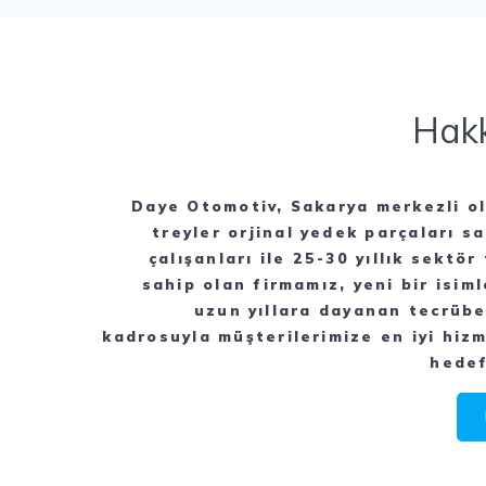
Hak
Daye Otomotiv, Sakarya merkezli ol
treyler orjinal yedek parçaları sa
çalışanları ile 25-30 yıllık sektö
sahip olan firmamız, yeni bir isiml
uzun yıllara dayanan tecrüb
kadrosuyla müşterilerimize en iyi hiz
hedef