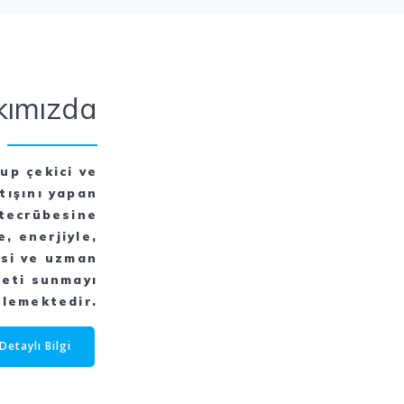
kımızda
up çekici ve
tışını yapan
r tecrübesine
e, enerjiyle,
esi ve uzman
meti sunmayı
lemektedir.
Detaylı Bilgi