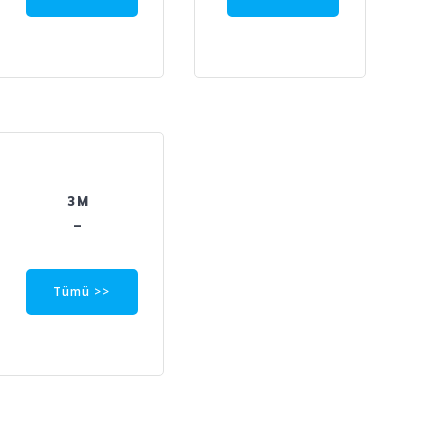
3M
–
Tümü >>