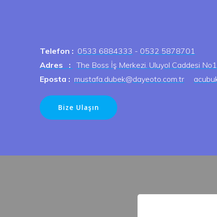
Telefon :
0533 6884333
-
0532 5878701
Adres :
The Boss İş Merkezi. Uluyol Caddesi No1
Eposta :
mustafa.dubek@dayeoto.com.tr
acubu
Bize Ulaşın