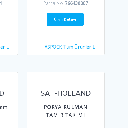
4
Parça No:
766430007
Ürün Detayı
er
ASPÖCK Tüm Ürünler
D
SAF-HOLLAND
7mm
PORYA RULMAN
TAMİR TAKIMI