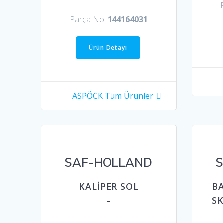
Parça No:
144164031
Ürün Detayı
ASPÖCK Tüm Ürünler
SAF-HOLLAND
KALİPER SOL
B
–
SK