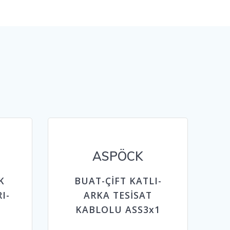
r
ASPÖCK
K
BUAT-ÇİFT KATLI-
I-
ARKA TESİSAT
KABLOLU ASS3x1