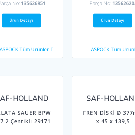
Parça No:
135626951
Parça No:
13562620
Ürün Detayı
Ürün Detayı
ASPÖCK Tüm Ürünler
ASPÖCK Tüm Ürünl
SAF-HOLLAND
SAF-HOLLAN
ALATA SAUER BPW
FREN DİSKİ Ø 37
7 2 Çentikli 29171
x 45 x 139,5