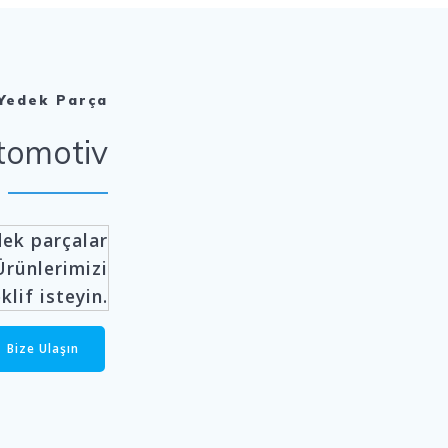
 Yedek Parça
tomotiv
dek parçalar
Ürünlerimizi
klif isteyin.
Bize Ulaşın